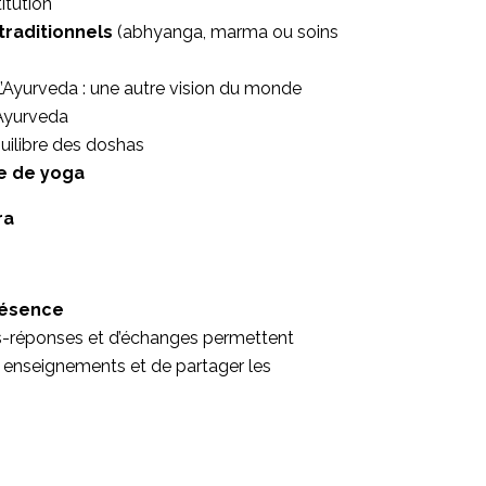
itution
traditionnels
(abhyanga, marma ou soins
’Ayurveda : une autre vision du monde
’Ayurveda
quilibre des doshas
e de yoga
ra
présence
-réponses et d’échanges permettent
s enseignements et de partager les