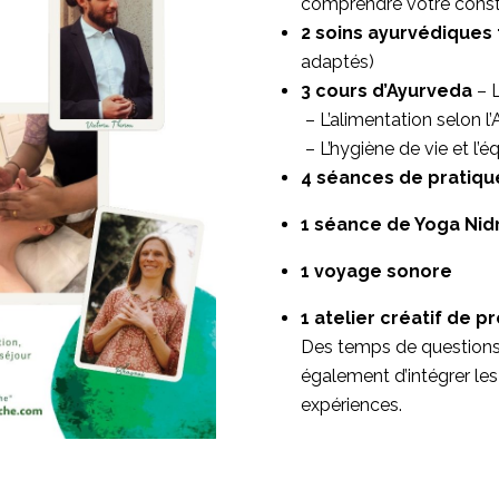
comprendre votre const
2 soins ayurvédiques 
adaptés)
3 cours d’Ayurveda
– L
– L’alimentation selon l
– L’hygiène de vie et l’é
4 séances de pratiqu
1 séance de Yoga Nid
1 voyage sonore
1 atelier créatif de 
Des temps de questions
également d’intégrer le
expériences.